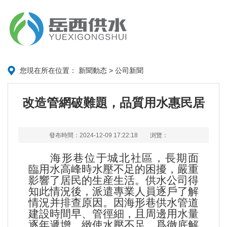
您現在所在位置：
新聞動态
>
公司新聞
改造管網破難題，品質用水惠民居
發布時間：2024-12-09 17:22:18
浏覽：
海形巷位于城北社區，長期面
臨用水高峰時水壓不足的困擾，嚴重
影響了居民的生産生活。供水公司得
知此情況後，派遣專業人員逐戶了解
情況并排查原因。因海形巷供水管道
建設時間早、管徑細，且周邊用水量
逐年遞增，緻使水壓不足。爲徹底解