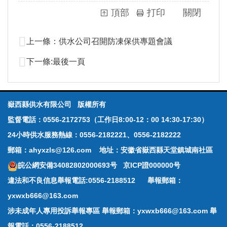
頂部
打印
關閉
上一條：
供水公司召開防凍保供專題會議
下一條:
最後一頁
嶽西縣供水有限公司 版權所有
監督電話：0556-2172753（工作日8:00-12：00 14:30-17:30）
24小時供水服務熱線：0556-2182221、0556-2182222
郵箱：ahyxzls@126.com 地址：安徽省嶽西縣天堂鎮城南社區
皖公網安備34082802000693号
京ICP證000000号
違法和不良信息舉報電話:0556-2188512 舉報郵箱：
yxwxb666@163.com
涉未成年人專用投訴舉報專區 舉報郵箱：yxwxb666@163.com 舉
報電話：0556-2188512