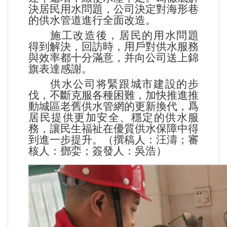
決居民用水問題，公司決定對海形巷
的供水管道進行全面改造。
施工改造後，居民的用水問題
得到解決，回訪時，用戶對供水服務
與效率都十分滿意，并向公司送上錦
旗表達感謝。
供水公司将緊跟城市建設的步
伐，不斷克服各種困難，加快推進推
動城區老舊供水管網的更新換代，爲
居民提供更加安全、穩定的供水服
務，讓民生福祉在優質供水保障中得
到進一步提升。（撰稿人：汪濤；審
核人：鄧娈；簽發人：吳浩）